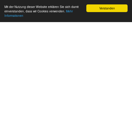
Mit der Nutzung dieser Website erklären Sie sich damit
Verstanden
einverstanden, dass wir Cookies verwenden.
Mehr
Informationen