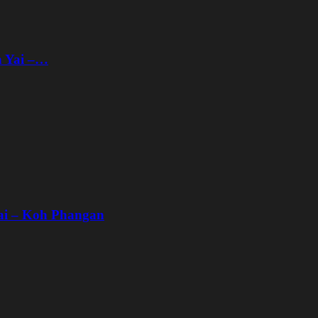
n Yai –…
ai – Koh Phangan