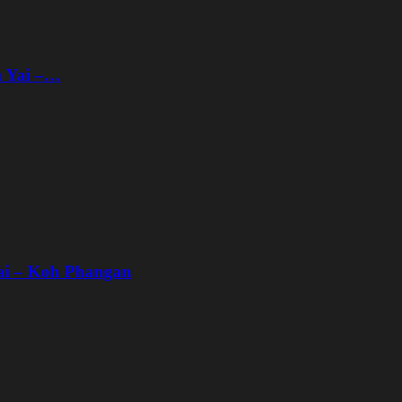
n Yai –…
ai – Koh Phangan