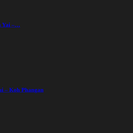
n Yai –…
ai – Koh Phangan